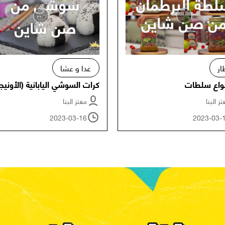
ار
غدا و عشا
أنواع سلطات
كرات السوشي اليابانية (الأونيج
ز البنا
معتز البنا
2023-03-16
2023-03-