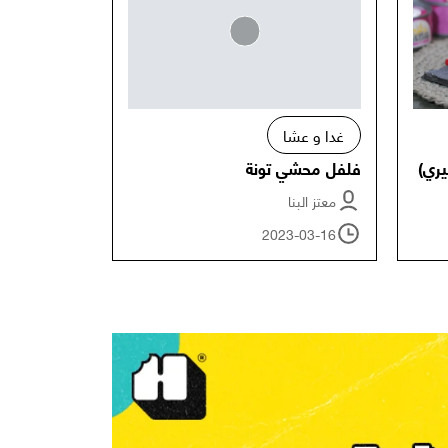
غدا و عشا
يري)
فلفل محشي تونة
معتز البنا
2023-03-16