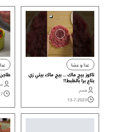
غدا و عشا
غدا
تاكوز بيج ماك .. بيج ماك بيتي زي
طاجن 
بتاع برا بالظبط!!
معت
همم
17
13-7-2023