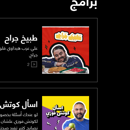
طبيخ جراح
علي عزب هيداوي قلوب
جراح.
2
اسأل كوتش 
لو عندك أسئلة بخصو
لكوتش فوزي علشان ي
نصايح كتير تفيد صحت