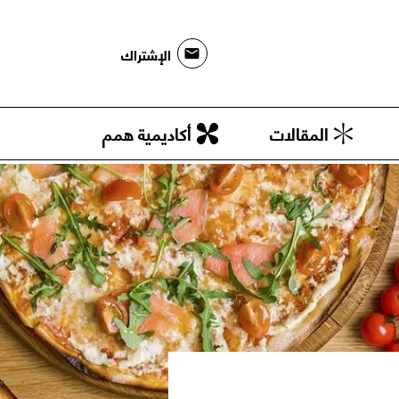
الإشتراك
المقالات
أكاديمية همم