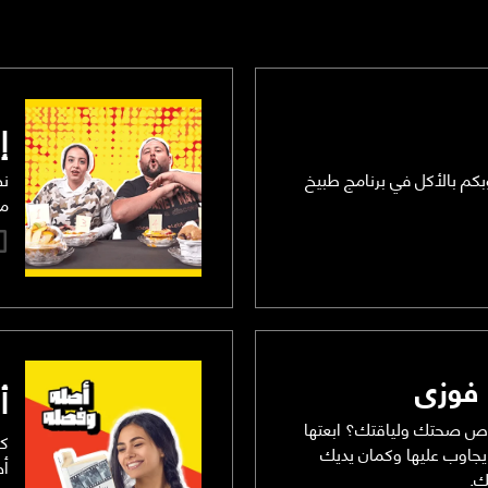
إ
كم بالأكل في برنامج طبيخ
نص
مط
فوزى
أ
ص صحتك ولياقتك؟ ابعتها
كل
جاوب عليها وكمان يديك
أص
ك.