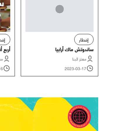
إفطار
إفط
ساندوتش ماك أرابيا
أربع 
معتز البنا
معت
16
2023-03-17