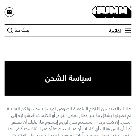
ابحث هنا
القائمة
سياسة الشحن
هنالك العديد من الأنواع المتوفرة لنصوص لوريم إيبسوم، ولكن الغالبية
تم تعديلها بشكل ما عبر إدخال بعض النوادر أو الكلمات العشوائية إلى
النص. إن كنت تريد أن تستخدم نص لوريم إيبسوم ما، عليك أن تتحقق
أولاً أن ليس هناك أي كلمات أو عبارات محرجة أو غير لائقة مخبأة في هذا
النص. بينما تعمل جميع مولّدات نصوص لوريم إيبسوم على الإنترنت