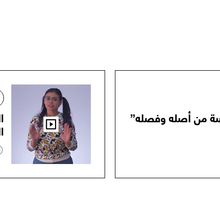
سة من أصله وفصله”
ا
ا