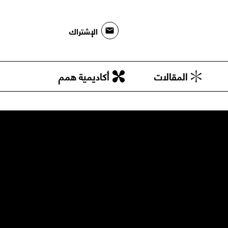
الإشتراك
المقالات
أكاديمية همم