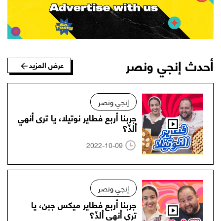
أحدث إنجي ونصر
عرض المزيد
إنجي ونصر
جربنا أربع فطاير نوتيلا، يا ترى أنهي
ألذّ؟
2022-10-09
إنجي ونصر
جربنا أربع فطاير ميكس جبن، يا
تري أنهي ألذّ؟