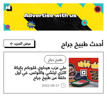
أحدث طبيخ جراح
عرض المزيد
طبيخ جراح
علي عزب هيداوي قلوبكم بكيكة
التري ليتشي واللوتس. في أول
حلقة من طبيخ جراح
2022-08-31