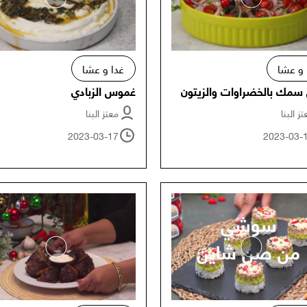
 و عشا
غدا و عشا
سمك بالخضراوات والزيتون
غموس الزبادي
ز البنا
معتز البنا
2023-03-17
2023-03-