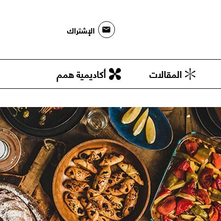
الإشتراك
المقالات
أكاديمية همم