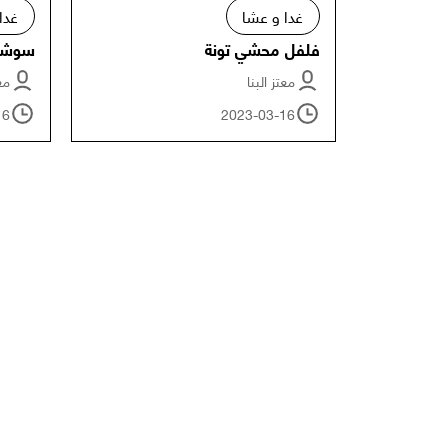
غدا و عشا
غدا
فلفل محشي تونة
سوشي 
معتز البنا
معت
16
2023-03-16