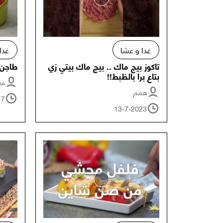
غدا و عشا
غدا
تاكوز بيج ماك .. بيج ماك بيتي زي
طاجن 
بتاع برا بالظبط!!
معت
همم
17
13-7-2023