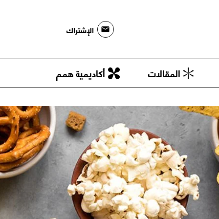
الإشتراك
المقالات
أكاديمية همم