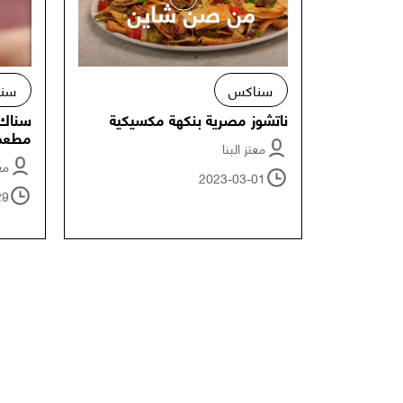
سناكس
سن
ناتشوز مصرية بنكهة مكسيكية
سناك 
مطعم
معتز البنا
معت
2023-03-01
29