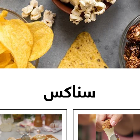
سناكس