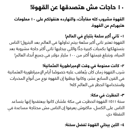
١٠ حاجات مش هتصدقها عن القهوة!
القهوة مشروب كله مفاجآت، والنهارده هنقولكم على ١٠ معلومات
هتبهركم عن القهوة.
١- تاني أكبر سلعة بتتباع في العالم!
القهوة تعتبر تاني أكبر سلعة بيتم تداولها في العالم بعد البترول! الناس
بتستهلكها بكميات كبيرة جدًّا واللي بيخليها تاني أكتر حاجة مشروبة بعد
المياه، وبتبلغ قيمتها أكتر من ١٠٠ مليار دولار في جميع أنحاء العالم!
٢- كانت ممنوعة في وقت الإمبراطورية العثمانية!
شرب القهوة زمان كان بيُعاقب عليه خصوصًا أيام الإمبراطورية العثمانية
في القرن السابع عشر، وكانوا بيظنوا إن القهوة نوع من أنواع المخدرات
واستخدامها اتحظر في العالم كله!
٣- اتحظرت في مكة:
سنة ١٥١١ القهوة اتحظرت في مكة علشان كانوا بيعتقدوا إنها بتساعد
الناس على الكسل، ماكنوش يعرفوا إن الناس مش محتاجة مساعدة في
النقطة دي.
٤- اللبن بيخلي القهوة تفضل سخنة: