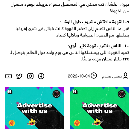
حيوي؛ علشان كده ممكن في المستقبل تسوق عربيتك بوقود معمول
من القهوة!
٩- القهوة ماكنتش مشروب طول الوقت:
قبل ما الناس تتعلم إزاي تحضر القهوة كانت قبائل في شرق إفريقيا
بتخلطها مع الدهون الحيوانية وتاكلها كغذاء.
١٠- الناس بتشرب قهوة كتير.. أوي:
كمية القهوة اللي بيستهلكها الناس في يوم واحد حول العالم بتوصل لـ
٢٢٥ مليار فنجان قهوة يوميًّا.
ضحى صلاح
2022-10-04