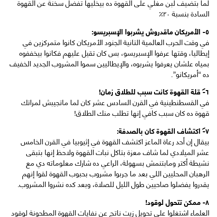
لما بتضيف لبن مغلي على القهوة ده بيخليها تفضل سخنة عن القهوة
السادة بنسبة ٢٠٪
٥- الأمريكان ماقدروش يشربوا الإسبريسو:
في وقت الحرب العالمية التانية الجنود الأمريكان كانوا متمركزين في
إيطاليا، وقتها عرفوا الإسبريسو، بس كان تقيل عليهم فكانوا بيخففوه
بمياه علشان يعرفوا يشربوه، والإيطاليين سموا المشروب الجديد الخفيف
ده “أمريكانو”.
٦- قلة القهوة كانت سبب للطلاق زمان!
في القسطنطينية في القرن السادس عشر كان لما ماتجيبش لمراتك
قهوة ده كان سبب كافي إنها تطلب منك الطلاق!
٧- اكتشاف القهوة كان بالصدفة:
بيقال إن أحد رعاة الماعز اكتشف القهوة في إثيوبيا في القرن الخامس
عشر الميلادي لما شاف معزة بتاكل نبات القهوة ولاحظ إنها بتبقى
نشيطة أكتر ومابتنمش بسهولة، الراعي ده شارك معلوماته دي مع
الرهبان المحليين اللي بعد ما جربوا مشروب بحبوب القهوة لقوا إنهم
يقدروا يفضلوا صاحيين طول الليل للصلاة، وبعد كده نشروا المشروب.
٨- ممكن تتحول لوقود!
العلماء اشتغلوا على تحويل زيت ناتج عن نفايات القهوة المطحونة لوقود