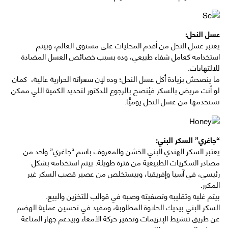
عسل النحل:
يعتبر عسل النحل من أقدم المحليات على مستوى العالم، وبيتم
استخدامه كعامل شفاء طبيعي، وده بسبب خصائص العسل المضادة
للالتهابات.
ما ينصحش بزيادة أكل عسل النحل؛ وده لإن سعراته الحرارية عالية، كمان
لو أنت مريض بالسكر فيُنصح بالرجوع للدكتور لتحديد الكمية اللي ممكن
تستخدمها من عسل النحل يوميًّا.
“جاغري” السكر البني:
يعتبر السكر الهندي البني الخشن والمعروف باسم “جاغري” واحد من
مصادر السكريات الطبيعية من فترة طويلة. بيتم استخدامه بشكل
رئيسي، في آسيا وإفريقيا، وبيستخلص من عصير قصب السكر غير
المكرر.
بيتم غليه وتقليبه وتصفيته وصبه في قوالب للتخزين والبيع.
السكر البني بيديك الحلاوة المطلوبة، ومفيد في تحسين عملية الهضم
عن طريق تنشيط الإنزيمات وتحفيز حركة الأمعاء وبيدعم جهاز المناعة