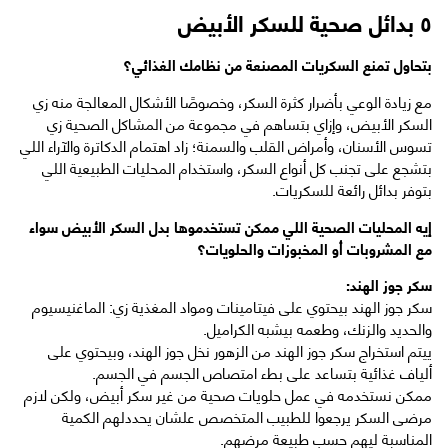
٥ بدائل صحية للسكر الأبيض
بتحاول تمنع السكريات المصنعة من نظامك الغذائي؟
مع زيادة الوعي بأضرار كثرة السكر، وخصوصًا الأشكال المعالجة منه زي
السكر الأبيض، وإزاي بتساهم في مجموعة من المشاكل الصحية زي
تسوس الأسنان، وأمراض القلب والسمنة؛ زاد اهتمام الدكاترة والآراء اللي
بتشجع على تجنب كل أنواع السكر، واستخدام المحليات الطبيعية اللي
بتوفر بدائل رائعة للسكريات.
إيه المحليات الصحية اللي ممكن تستخدموها بدل السكر الأبيض سواء
مع المشروبات أو المخبوزات والحلويات؟
سكر جوز الهند:
سكر جوز الهند بيحتوي على فيتامينات ومواد المغذية زي: الماغنيسيوم
والحديد والزنك، وطعمه بيشبه الكراميل.
ييتم استخراج سكر جوز الهند من الزهور نخل جوز الهند، وبيحتوي على
ألياف غذائية بتساعد على بطء امتصاص الجسم في الجسم.
ممكن نستخدمه في عمل حلويات صحية من غير سكر أبيض، ولكن لازم
مرضى السكر يرجعوا للطبيب المتخصص علشان يحددلهم الكمية
المناسبة ليهم حسب طبيعة مرضهم.