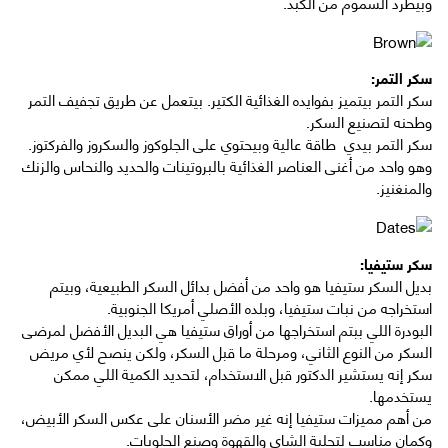
وبيطرد السموم من الكبد.
سكر التمر:
سكر التمر بيتميز بفوايده الغذائية الكتير. بيتعمل عن طريق تجفيف التمر
وطحنه لتصنيع السكر.
سكر التمر بيدي طاقة عالية وبيحتوي على الجلوكوز والسكروز والفركتوز.
وهو واحد من أغنى العناصر الغذائية بالبروتينات والحديد والنحاس والزنك
والمنغنيز.
سكر ستيفيا:
بديل السكر ستيفيا هو واحد من أفضل بدائل السكر الطبيعية، وبيتم
استخراجه من نبات ستيفيا، وبلده الأصلي أمريكا الجنوبية.
البودرة اللي ببتم استخراجها من أوراق ستيفيا هي البديل الأفضل لمرضى
السكر من النوع الثاني، ومرحلة ما قبل السكر، ولكن ينصح لأي مريض
سكر إنه يستشير الدكتور قبل الاستخدام، لتحديد الكمية اللي ممكن
يستخدمها.
من أهم مميزات ستيفيا إنه غير مضر الأسنان على عكس السكر الأبيض،
وكمان مناسب لتحلية الشاي والقهوة وصنع الحلويات.