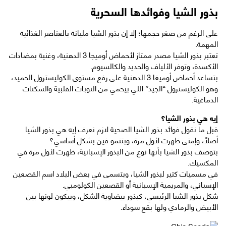
بذور الشيا وفوائدها السحرية
على الرغم من صغر حجمها؛ إلا إن بذور الشيا مليانة بالعناصر الغذائية
المهمة.
تعتبر بذور الشيا مصدر ممتاز لأحماض أوميجا 3 الدهنية، وغنية بمضادات
الأكسدة، وتوفر الألياف والحديد والكالسيوم.
بتساعد أحماض أوميغا 3 الدهنية على رفع مستوى الكوليسترول الحميد،
وهو الكوليسترول “الجيد” اللي بيحمي من النوبات القلبية والسكتات
الدماغية.
إيه هي بذور الشيا؟
قبل ما نقول فوائد بذور الشيا الصحية لازم نعرف إيه هي بذور الشيا
أصلًا، وإمتى ظهرت لأول مرة، وبتنمو فين بشكل أساسي؟
بتوصف بذور الشيا بأنها نوع من البذور الإسبانية، ظهرت لأول مرة في
المكسيك.
في مسميات كتير لبذور الشيا، وبتسمى في بعض البلاد اسم القصعين
الإسباني، والمريمية الإسبانية أو القصعين الكولومبي.
شكل بذور الشيا الرئيسي، كبذور بيضاوية الشكل، وبيكون لونها بين
الأبيض والرمادي ولها بقع سوداء.