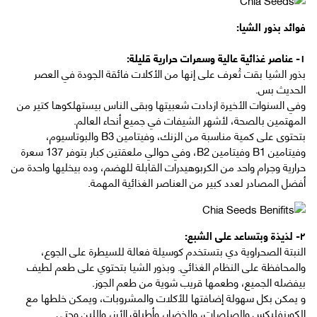
فوائد بذور الشيا:
١- عناصر غذائية عالية وسعرات حرارية قليلة:
بذور الشيا بقت تُعرف على إنها من الأكلات فائقة الجودة في العصر
الحديث بس.
وفي السنوات الأخيرة ازدادت شعبيتها وبقى الناس بيستهلكوها كتير من
المهتمين بالصحة، لأشهر الشيفات في جميع أنحاء العالم.
بتحتوى على كمية مناسبة من الزنك، وفيتامين B3 والبوتاسيوم،
وفيتامين B1 وفيتامين B2، وفي حوالي ملعقتين كبار بتوفر 137 سعرة
حرارية وجرام واحد من الكربوهيدرات القابلة للهضم، وده بيخليها واحدة من
أفضل المصادر لعدد كبير من العناصر الغذائية المهمة.
٢- لذيذة وبتساعد على الشبع:
النبتة الصحراوية دي بتستخدم كوسيلة فعالة للسيطرة على الجوع،
والمحافظة على النظام الغذائي. وبذور الشيا بتحتوي على طعم لطيف
بيفضله الجميع، وطعمها قريب شوية من طعم الجوز.
و يمكن بكل سهولة إضافتها للأكلات والمشروبات، ويمكن خلطها مع
الكورنفليكس والصلصات، والخضار، وأطباق الأرز، واللبن وحتى