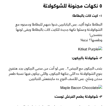
٥ نكهات مجنونة للشوكولاتة
١- كيت كات بالبطاطا:
البطاطا حلوة أكيد، بس اليابانيين خدوا حبهم للبطاطا ودمجوه مع
الشوكولاتة وعملوا نكهة جديدة للكيت كات بالبطاطا وبقى لونها
بنفسجي!
وطعمها؟ تحفة!
٢- شوكولاتة بالبيكون:
بتحب البيكون مع البيض؟.. بس لو أنت من محبي البيكون بجد هتفرح
بنوع الشوكولاتة ده اللي بنكهة البيكون، واللي بيكون فيها نسبة طعم
مدخن وملح، بس للأسف النوع ده ماينفعش للنباتيين.
٣- شوكولاتة بطعم الفرنش توست: