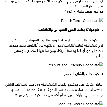
لو مش قادر تفطر في يوم ممكن تاخد لك بار شوكولاتة بالفرنش توست
بدل الفطار الصباحي!
حد عاوز يجرب حاجة زي كده؟
٤- شوكولاتة بطعم الفول السوداني والكاتشب:
الشوكولاتة بالسوداني حلوة طبعًا وبزبدة الفول السوداني أحلى لكن في
نوع شوكولاتة ضاف كاتشب كمان! والنكهة دي أطلقوها بعدد محدود
كاحتفال بفوز أوباما برئاسة أمريكا، ومن ساعتها المصنع ماوقفش
إنتاجها.
٥- كيت كات بالشاي الأخضر:
اليابان متألقة في موضوع نكهات الشوكولاتة ده ومنها كيت كات الشاي
الأخضر أو الماتشا، ومش دي بس النكهة الغريبة الوحيدة اللي عملتها
كيت كات في اليابان، دول عملوا أكتر من ١٠٠ نكهة محلية وغريبة!