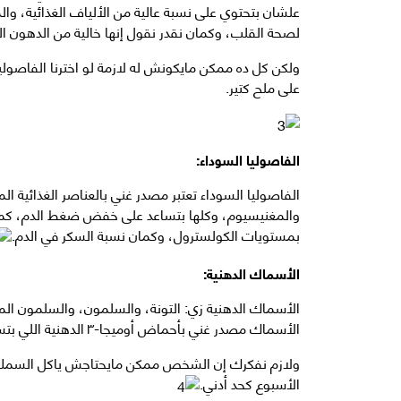
لصحة القلب، وكمان نقدر نقول إنها خالية من الدهون ا
ولكن كل ده ممكن مايكونش له لازمة لو اخترنا الفاصوليا
على ملح كتير.
الفاصوليا السوداء:
الفاصوليا السوداء تعتبر مصدر غني بالعناصر الغذائية 
والمغنيسيوم، وكلها بتساعد على خفض ضغط الدم، كما أن
بمستويات الكولسترول، وكمان نسبة السكر في الدم.
الأسماك الدهنية:
الأسماك الدهنية زي: التونة، والسلمون، والسلمون الم
الأسماك مصدر غني بأحماض أوميجا-٣ الدهنية اللي بتساعد على التقليل من خطر الإصابة بالالتهابات.
ولازم نفكرك إن الشخص ممكن مايحتاجش ياكل السمك ك
الأسبوع كحد أدني.