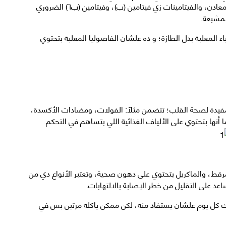
علشان بتحتوي على نسبة عالية من الألياف الغذائية، والمعادن، والفيتامينات زي فيتامين (ب)، وفيتامين (ب٦) الضروري
لمشبعة.
ء المعلبة بدل الطازة؛ و ده علشان الفاصوليا المعلبة بتحتوي
المفيدة لصحة القلب؛ تتضمن مثلًا: الفولات، ومضادات الأكسدة،
ها بتحتوي على الألياف الغذائية اللي بتساهم في التحكم
رقط، والماكريل بتحتوي على دهون صحية، وتعتبر الأنواع دي من
ل يوم علشان يستفاد منه، لكن ممكن ياكله مرتين بس في