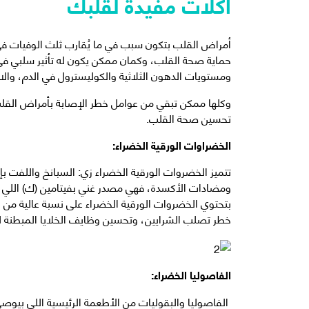
أكلات مفيدة لقلبك
أمراض القلب بتكون سبب في ما يُقارب ثلث الوفيات في ج
حماية صحة القلب، وكمان ممكن يكون له تأثير سلبي 
ومستويات الدهون الثلاثية والكوليسترول في الدم، والال
وكلها ممكن تبقي من عوامل خطر الإصابة بأمراض القل
تحسين صحة القلب.
الخضراوات الورقية الخضراء:
تتميز الخضروات الورقية الخضراء زي: السبانخ واللفت بإ
ومضادات الأكسدة، فهي مصدر غني بفيتامين (ك) اللي بيس
بتحتوي الخضروات الورقية الخضراء على نسبة عالية من 
خطر تصلب الشرايين، وتحسين وظايف الخلايا المبطنة لل
الفاصوليا الخضراء:
الفاصوليا والبقوليات من الأطعمة الرئيسية اللي بيوصي 