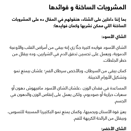
المشروبات الساخنة و فوائدها
بما إننا داخلين على الشتاء، هنقولهم في المقال ده على المشروبات
الساخنة اللي ممكن نشربها وكمان فوايدها:
الشاي الأسود:
الشاي الأسود فوايده كتيرة جدًّا زي إنه بيقي من أمراض القلب والأوعية
الدموية، ويعمل على تحسين تدفق الدم في الشرايين، وده بيقلل من
خطر الجلطات.
كمان بيقي من السرطان، وبالأخص سرطان الفم؛ علشان بيمنع نمو
وتشكيل الأورام الخبيثة.
المساعدة في فقدان الوزن ،علشان الشاي الأسود مافيهوش دهون أو
سعرات حرارية أو صوديوم، ولكن يعمل على إنقاص الوزن والدهون في
الجسم.
يعزز قوة الأسنان ويحميها، وكمان يمنع نمو البكتيريا المسببة للتسوس،
وبيقلل من الرائحة الكريهة للفم.
الشاي الأخضر: