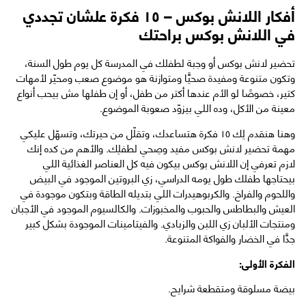
أفكار اللانش بوكس – ١٥ فكرة علشان تجددي
في اللانش بوكس براحتك
تحضير لانش بوكس أو وجبة لطفلك في المدرسة كل يوم طول السنة،
وتكون متنوعة ومفيدة صحيًّا ومتوازنة هو موضوع صعب ومحيّر لأمهات
كتير، خصوصًا لو الأم عندها أكتر من طفل، أو إن طفلها مش بيحب أنواع
معينة من الأكل، وده اللي بيزوّد صعوبة الموضوع.
وهنا هنقدم لِك ١٥ فكرة هتساعدك، وتقلّل من حيرتك، وتسهّل عليكي
مهمة تحضير لانش بوكس مفيد وصِحي لطفلِك. والأهم من كده إنك
لازم تعرفي إن اللانش بوكس بيكون فيه كل العناصر الغذائية اللي
بيحتاجها طفلك طول يومه الدراسي، زي البروتين الموجود في البيض
واللحوم والفراخ. والكربوهيدرات اللي بتديله الطاقة وبتكون موجودة في
العيش والبطاطس والحبوب والمخبوزات. والكالسيوم الموجود في الأجبان
ومنتجات الألبان زي اللبن والزبادي. والفيتامينات الموجودة بشكل كبير
جدًّا في الخضار والفواكة المتنوعة.
الفكرة الأولى:
بيضة مسلوقة ومتقطعة شرايح.