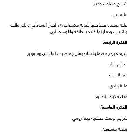
شرايح طماطم وخيار.
علبة لبن.
علبة صغيرة نحط فيها شوية مكسرات زي الفول السوداني واللوز والجوز
والزبيب، وده لإنها غنية بالطاقة والأوميجا ثري.
الفكرة الرابعة:
شريحة برجر هنعملها ساندوتش وهنضيف لها خس ومايونيز.
شرايح خيار.
شوية عنب.
علبة زبادي.
قطعة كيك للتحلية.
الفكرة الخامسة:
شرايح توست محشية جبنة رومي.
بيضة مسلوقة.