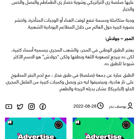
عليها صلصة زي التزاتزيكي وشوية خضار زي الطماطم والبصل والخس
والخيار.
وجبة متكاملة ودسمة تنفع لوقت الغداء أو الوجبات المتأخرة، وانتشر
بصورة كبيرة حول العالم من خلال المطاعم اليونانية الشعبية.
المجر – جولاش:
يعتبر الطبق الوطني في المجر، والشعب المجري بيسميه أسماء كتيرة،
لكن ده بيرجع لصعوبة اللغة ونطقها ولكن “جولاش” هو الاسم الأكثر
شيوعا للطبق ده.
الطبق عبارة عن دِمعة (صلصة) في طبق فخار ، مع لحم البقر المطبوخ
على نار هادية، وبيضيفوا ليه جزر وبصل وكميات كبيرة من الفلفل المجري
الحلو (البابريكا) عشان يديله الريحة والطعم.
يوسف بدر
2022-08-28