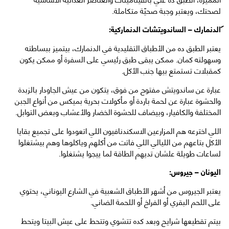
لصحتك، ويعتبر وجبة صحيّة متكاملة.
الدنمارك – الساندويتشات الدنماركية:
يعتبر الطبق ده من الأطباق التقليدية في الدنمارك، بيتميز ببساطته
وسهولته كمان. ممكن يبقى طبق رئيسي على السفرة أو ممكن يكون
كمقبلات تستمتع بيها جنب الأكل.
عبارة عن ساندويتش مفتوح من فوق، يتكون من عيش الجاودار بالزبدة
والحشوة عبارة عن لحمة باردة أو مأكولات بحرية بميكس من أنواع الجبن
المختلفة والكافيار، وبيضاف للحشوة الخضار والأعشاب وبعض التوابل.
اللي اخترعه هم المزارعين الاسكندنافيون اللي اتعودوا على تجميع بقايا
الأكل بتاعهم من الليالي اللي فاتت من أكلهم وياكلوها وهم بيشتغلوا
لساعات طويلة علشان تديهم الطاقة لما ييجوا يشتغلوا.
اليونان – جيروس:
يعتبر الجيروس من أشهر الأطباق الشعبية في الشارع اليوناني، يحتوي
على اللحم البقري أو الفراخ أو اللحمة الضاني.
بيتم تقطيعها شرايح وبعد كده تتشوي وتتحط على عيش البيتا ويتحط