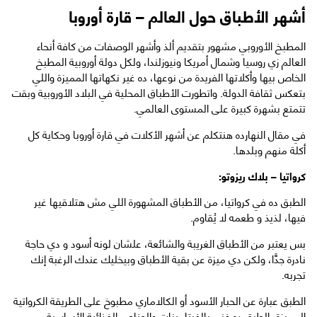
أشهر الأطباق حول العالم – قارة أوروبا
المطبخ الأوروبي مشهور بتقديم ألذ وأشهر الوصفات من كافة أنحاء
العالم زي روسيا وشمال أمريكا ونيوزلندا، ولكل دولة أوروبية المطبخ
الخاص بيها وأكلاتها الفريدة من نوعها، ده غير نكهاتها المميزة واللي
بتعكس ثقافة الدولة. واتطورت الأطباق المحلية في البلاد الأوروبية وبقت
تتمتع بشهرة كبيرة على المستوى العالمي.
في مقال النهارده هنتكلم عن أشهر الأكلات في قارة أوروبا وحكاية كل
أكلة منهم وبلدها.
كرواتيا – بلاك ريزوتو:
الطبق ده في كرواتيا، من الأطباق المشهورة اللي مش هتلاقيها غير
فيها، لذيذ و طعمه لا يُقاوم.
بس يعتبر من الأطباق الغريبة والشائعة، علشان لونه أسود و دي حاجة
نادرة جدًّا، ولكن دي ميزة عن بقية الأطباق وبيخليك عندك الرغبة إنك
تجربه.
الطبق عبارة عن الحبار الأسود أو الكالاماري مطبوخ على الطريقة الكرواتية
المميزة، الطبق ده غني بالفيتامينات والعناصر الغذائية الأساسية