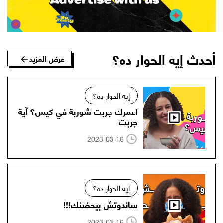
أحدث إيه الحوار ده؟
عرض المزيد
إيه الحوار ده؟
!عمرك جربت شوربة في كيس؟ آية
جربت
2023-03-16
إيه الحوار ده؟
ساندوتش بيحضنك!!!
2023-03-16