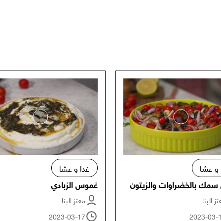
 و عشا
غدا و عشا
سمك بالخضراوات والزيتون
غموس الزبادي
ز البنا
معتز البنا
2023-03-17
2023-03-