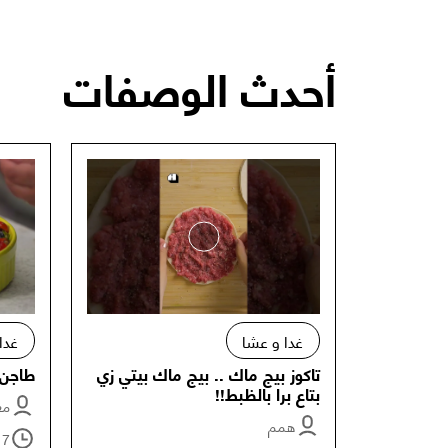
أحدث الوصفات
غدا و عشا
غدا
تاكوز بيج ماك .. بيج ماك بيتي زي
طاجن 
بتاع برا بالظبط!!
معت
همم
17