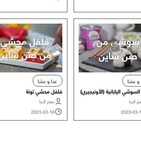
 و عشا
غدا و عشا
لسوشي اليابانية (الأونيجيري)
فلفل محشي تونة
ز البنا
معتز البنا
2023-03-16
2023-03-