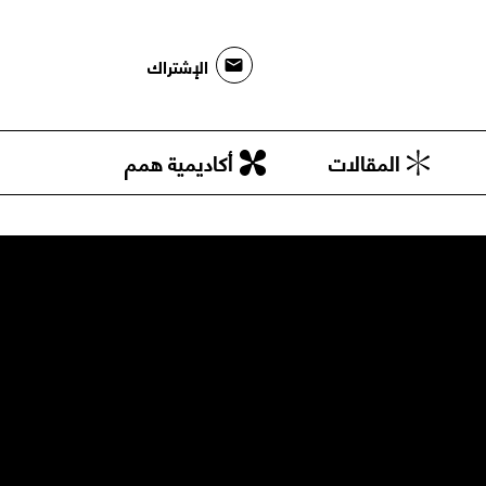
الإشتراك
المقالات
أكاديمية همم