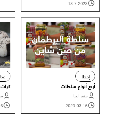
13-7-2023
إفطار
غدا
أربع أنواع سلطات
كرات ا
معتز البنا
معت
16
2023-03-16