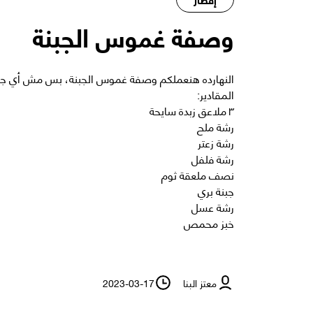
وصفة غموس الجبنة
النهارده هنعملكم وصفة غموس الجبنة، بس مش أي جبنة 
المقادير:
٣ ملاعق زبدة سايحة
رشة ملح
رشة زعتر
رشة فلفل
نصف ملعقة ثوم
جبنة بري
رشة عسل
خبز محمص
معتز البنا
2023-03-17