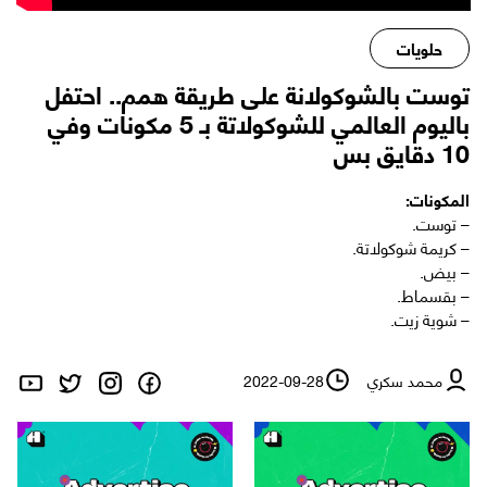
حلويات
توست بالشوكولانة على طريقة همم.. احتفل
باليوم العالمي للشوكولاتة بـ 5 مكونات وفي
10 دقايق بس
المكونات:
– توست.
– كريمة شوكولاتة.
– بيض.
– بقسماط.
– شوية زيت.
محمد سكري
2022-09-28