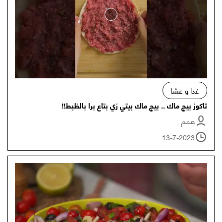
غدا و عشا
تاكوز بيج ماك .. بيج ماك بيتي زي بتاع برا بالظبط!!
همم
13-7-2023