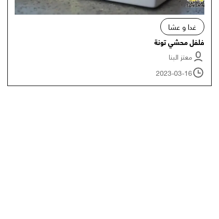
غدا و عشا
فلفل محشي تونة
معتز البنا
2023-03-16