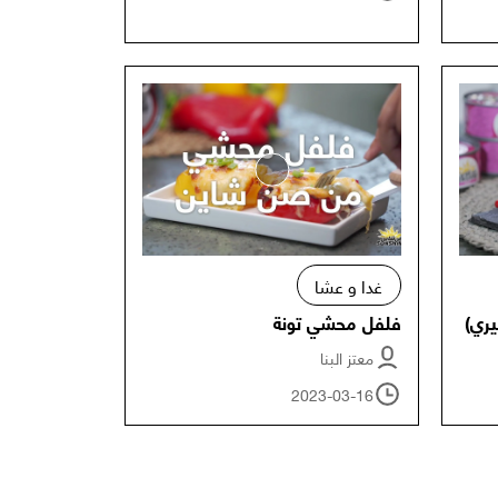
غدا و عشا
يري)
فلفل محشي تونة
معتز البنا
2023-03-16