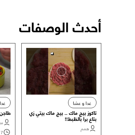
أحدث الوصفات
غدا و عشا
غدا
تاكوز بيج ماك .. بيج ماك بيتي زي
طاجن 
بتاع برا بالظبط!!
معت
همم
17