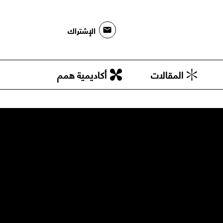
الإشتراك
المقالات
أكاديمية همم