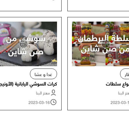
ار
غدا و عشا
أنواع سلطات
كرات السوشي اليابانية (الأونيج
ز البنا
معتز البنا
2023-03-16
2023-03-