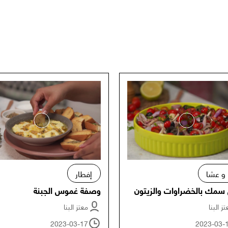
 و عشا
إفطار
سمك بالخضراوات والزيتون
وصفة غموس الجبنة
ز البنا
معتز البنا
2023-03-17
2023-03-