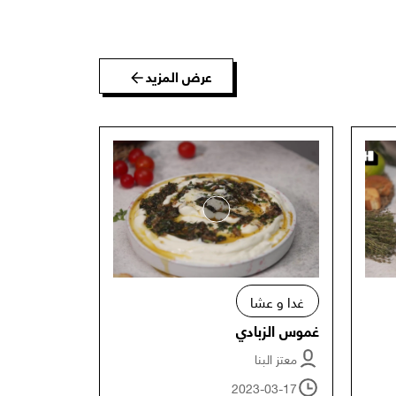
عرض المزيد
غدا و عشا
غموس الزبادي
معتز البنا
2023-03-17