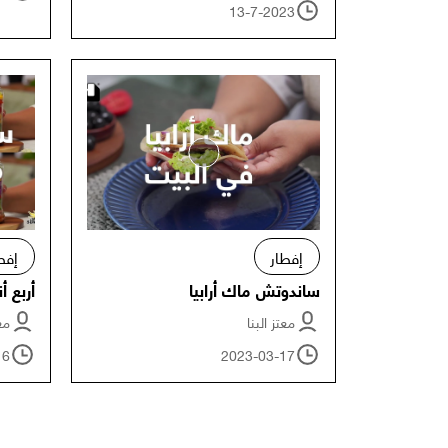
13-7-2023
إفطار
إفط
ساندوتش ماك أرابيا
أربع 
معتز البنا
معت
16
2023-03-17