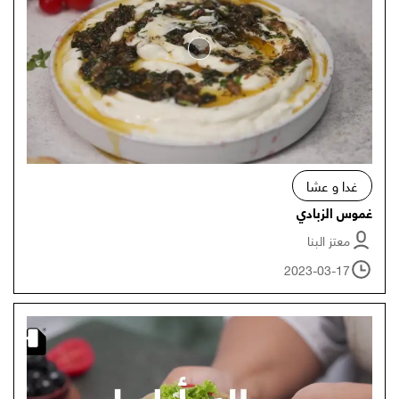
غدا و عشا
غموس الزبادي
معتز البنا
2023-03-17