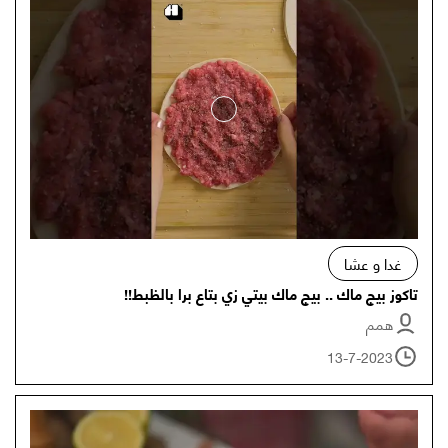
غدا و عشا
تاكوز بيج ماك .. بيج ماك بيتي زي بتاع برا بالظبط!!
همم
13-7-2023