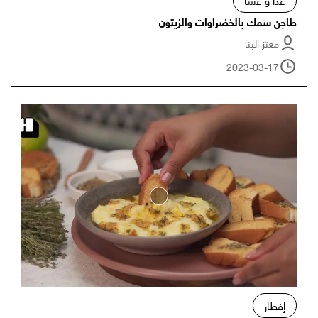
غدا و عشا
طاجن سمك بالخضراوات والزيتون
معتز البنا
2023-03-17
إفطار