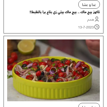
غدا و عشا
تاكوز بيج ماك .. بيج ماك بيتي زي بتاع برا بالظبط!!
همم
13-7-2023