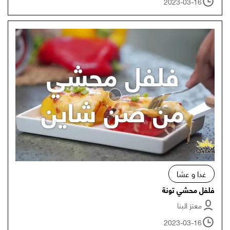
2023-03-16
غدا و عشا
فلفل محشي تونة
معتز البنا
2023-03-16