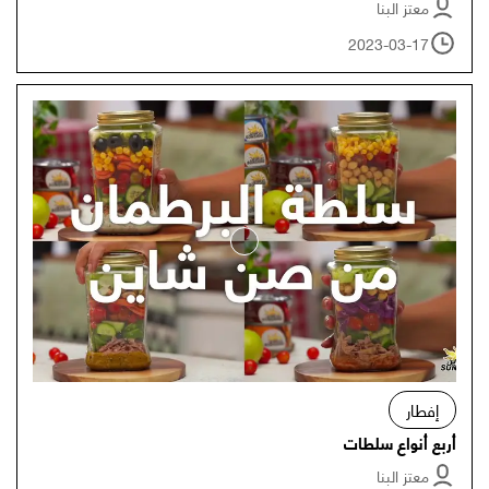
معتز البنا
2023-03-17
إفطار
أربع أنواع سلطات
معتز البنا