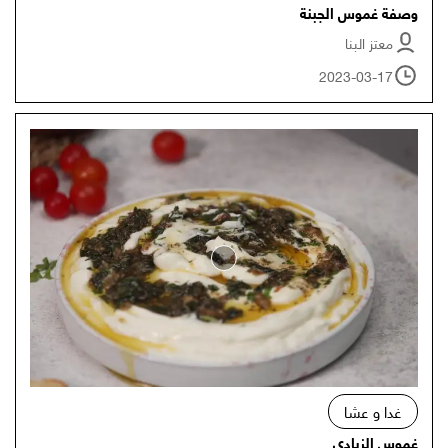
وصفة غموس الجبنة
معتز البنا
2023-03-17
غدا و عشا
غموس الزبادي