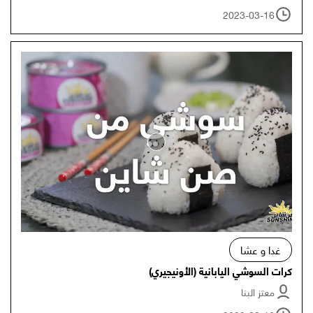
2023-03-16
غدا و عشا
كرات السوشي اليابانية (الأونيجيري)
معتز البنا